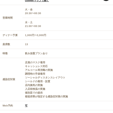
Googleマップで開く
火・金
20:30〜00:30
営業時間
水・土
21:00〜00:30
ディナー予算
1,000円〜3,000円
座席数
13
特徴
飲み放題プランあり
店員のマスク着用
キャッシュレス対応
アルコール等消毒の実施
調理時の手袋着用
ソーシャルディスタンスレイアウト
感染症対策
シールドの着用・設置
店内換気の実施
入店前検温の実施
個別皿での提供
都道府県が指定する感染症対策の実施
Web予約
可