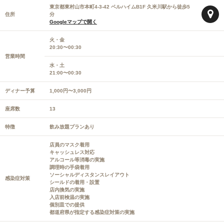
東京都東村山市本町4-3-42 ベルハイムB1F 久米川駅から徒歩5
住所
分
Googleマップで開く
火・金
20:30〜00:30
営業時間
水・土
21:00〜00:30
ディナー予算
1,000円〜3,000円
座席数
13
特徴
飲み放題プランあり
店員のマスク着用
キャッシュレス対応
アルコール等消毒の実施
調理時の手袋着用
ソーシャルディスタンスレイアウト
感染症対策
シールドの着用・設置
店内換気の実施
入店前検温の実施
個別皿での提供
都道府県が指定する感染症対策の実施