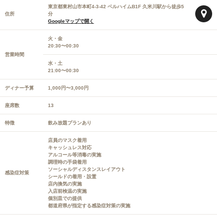
東京都東村山市本町4-3-42 ベルハイムB1F 久米川駅から徒歩5
住所
分
Googleマップで開く
火・金
20:30〜00:30
営業時間
水・土
21:00〜00:30
ディナー予算
1,000円〜3,000円
座席数
13
特徴
飲み放題プランあり
店員のマスク着用
キャッシュレス対応
アルコール等消毒の実施
調理時の手袋着用
ソーシャルディスタンスレイアウト
感染症対策
シールドの着用・設置
店内換気の実施
入店前検温の実施
個別皿での提供
都道府県が指定する感染症対策の実施